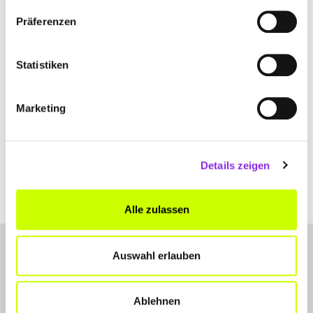
WITTIGHAUSEN-UNTERWITTIGHAUSEN
Präferenzen
Statistiken
DIEHM-BAU GMBH
Dertinger Weg 14
| 97877 Wertheim DE
Marketing
+4993421801
www.diehm-bau.de
Details zeigen
Alle zulassen
Auswahl erlauben
Ablehnen