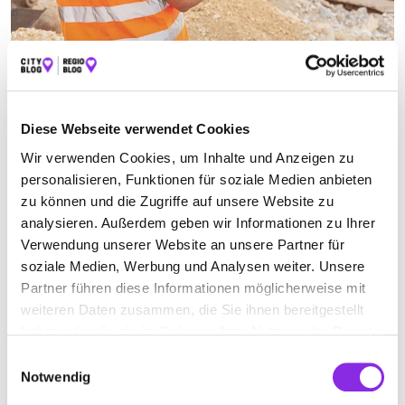
BAUUNTERNEHMEN IN WERTHEIM
Jetzt geöffnet
Diese Webseite verwendet Cookies
Suchen nach
Wir verwenden Cookies, um Inhalte und Anzeigen zu
personalisieren, Funktionen für soziale Medien anbieten
zu können und die Zugriffe auf unsere Website zu
analysieren. Außerdem geben wir Informationen zu Ihrer
Finden
Verwendung unserer Website an unsere Partner für
soziale Medien, Werbung und Analysen weiter. Unsere
ALLE
GROSSRINDERFELD
GRÜNSFELD-ZIMMERN
Partner führen diese Informationen möglicherweise mit
weiteren Daten zusammen, die Sie ihnen bereitgestellt
KREUZWERTHEIM
LAUDA-KÖNIGSHOFEN
haben oder die sie im Rahmen Ihrer Nutzung der Dienste
TAUBERBISCHOFSHEIM
WERTHEIM
gesammelt haben.
Einwilligungsauswahl
Notwendig
WITTIGHAUSEN