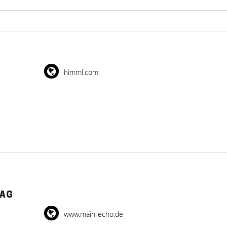
himml.com
LAG
www.main-echo.de