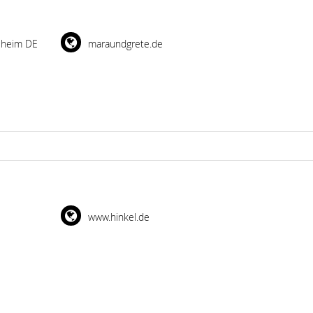
sheim DE
maraundgrete.de
www.hinkel.de