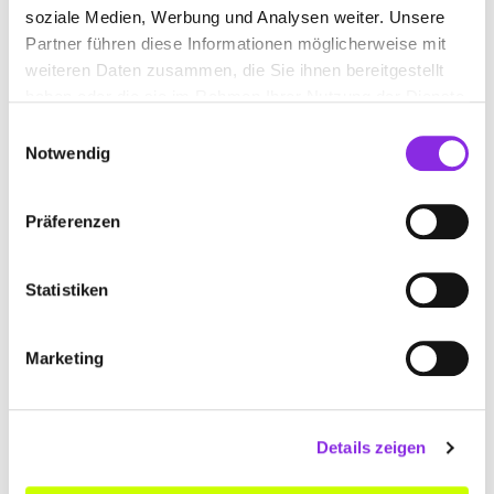
soziale Medien, Werbung und Analysen weiter. Unsere
Keine Öffnungszeiten angegeben
Partner führen diese Informationen möglicherweise mit
HILLER HAUSTECHNIK GMBH & CO. KG
weiteren Daten zusammen, die Sie ihnen bereitgestellt
haben oder die sie im Rahmen Ihrer Nutzung der Dienste
Willy-Brandt-Str. 20
| 97877 Wertheim DE
gesammelt haben.
Einwilligungsauswahl
+499342858350
Notwendig
www.badundheizung.de
Präferenzen
Statistiken
Marketing
Details zeigen