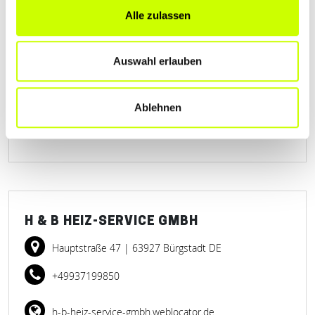
Alle zulassen
BARTA SANITÄRINSTALLATIONEN GMBH
Wolferstetter Weg 21
| 97900 Külsheim DE
Auswahl erlauben
+499345518
Ablehnen
www.barta-online.de
H & B HEIZ-SERVICE GMBH
Hauptstraße 47
| 63927 Bürgstadt DE
+49937199850
h-b-heiz-service-gmbh.weblocator.de