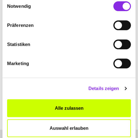
Notwendig
www.bgs-tbb.de
Präferenzen
Statistiken
CITY GEBÄUDE- UND GLASREINIGUNG
Marketing
GMBH
Am Eicheler Eck 10
| 97877 Wertheim DE
Details zeigen
+499342230461
www.city-wertheim.de
Alle zulassen
Auswahl erlauben