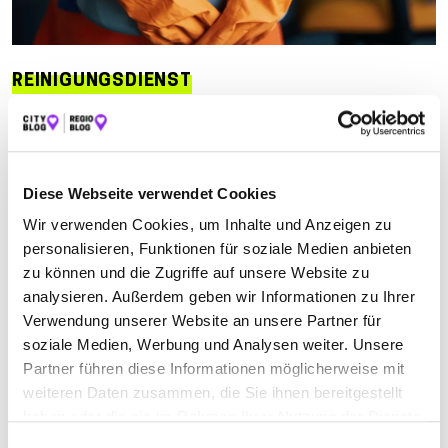
REINIGUNGSDIENST
Suchen nach
Diese Webseite verwendet Cookies
Finden
Wir verwenden Cookies, um Inhalte und Anzeigen zu
personalisieren, Funktionen für soziale Medien anbieten
zu können und die Zugriffe auf unsere Website zu
ALLE
LAUDA-KÖNIGSHOFEN
WERTHEIM
analysieren. Außerdem geben wir Informationen zu Ihrer
Verwendung unserer Website an unsere Partner für
soziale Medien, Werbung und Analysen weiter. Unsere
BGS – BÜHRER GEBÄUDESERVICE
Partner führen diese Informationen möglicherweise mit
weiteren Daten zusammen, die Sie ihnen bereitgestellt
Schüpfer Straße 14
| 97922 Lauda-Königshofen DE
haben oder die sie im Rahmen Ihrer Nutzung der Dienste
gesammelt haben.
+491718333830
Einwilligungsauswahl