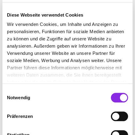
Diese Webseite verwendet Cookies
JALOUSIENGESCHÄFT
Wir verwenden Cookies, um Inhalte und Anzeigen zu
personalisieren, Funktionen für soziale Medien anbieten
zu können und die Zugriffe auf unsere Website zu
Suchen nach
analysieren. Außerdem geben wir Informationen zu Ihrer
Verwendung unserer Website an unsere Partner für
soziale Medien, Werbung und Analysen weiter. Unsere
Finden
Partner führen diese Informationen möglicherweise mit
weiteren Daten zusammen, die Sie ihnen bereitgestellt
haben oder die sie im Rahmen Ihrer Nutzung der Dienste
ALLE
BÜRGSTADT
gesammelt haben.
Einwilligungsauswahl
Notwendig
ERWIN HELMSTETTER
Präferenzen
Erfstraße 30
| 63927 Bürgstadt DE
+4993717364
Statistiken