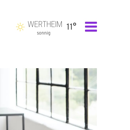
WERTHEIM
11°
sonnig