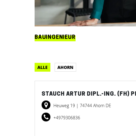
BAUINGENIEUR
ALLE
AHORN
STAUCH ARTUR DIPL.-ING. (FH)
Heuweg 19
| 74744 Ahorn DE
+4979306836