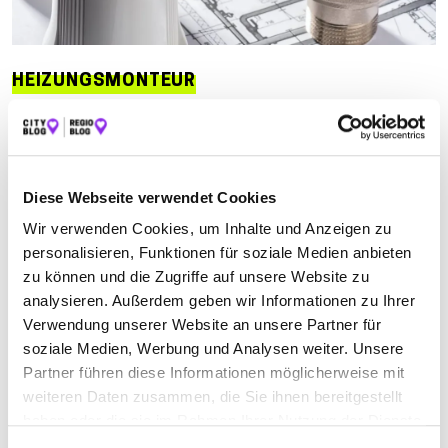
HEIZUNGSMONTEUR
Suchen nach
Diese Webseite verwendet Cookies
Finden
Wir verwenden Cookies, um Inhalte und Anzeigen zu
personalisieren, Funktionen für soziale Medien anbieten
ALLE
KÜLSHEIM
LAUDA-KÖNIGSHOFEN
zu können und die Zugriffe auf unsere Website zu
analysieren. Außerdem geben wir Informationen zu Ihrer
Verwendung unserer Website an unsere Partner für
soziale Medien, Werbung und Analysen weiter. Unsere
EBERT HEIZUNG BADDESIGN GMBH INH.
Partner führen diese Informationen möglicherweise mit
MARKUS EBERT
weiteren Daten zusammen, die Sie ihnen bereitgestellt
haben oder die sie im Rahmen Ihrer Nutzung der Dienste
Geisbergstraße 2
| 97922 Lauda-Königshofen DE
gesammelt haben.