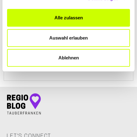
Alle zulassen
SIMON WEIDINGER INNENAUSBAU –
FENSTERBAU
Zur Kreuzstraße 2
| 74736 Hardheim DE
Auswahl erlauben
+496283475
Ablehnen
schreinerei-weidinger.de
LET'S CONNECT