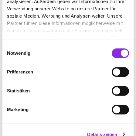
analysieren. Außerdem geben wir Informationen zu Ihrer
+499397341
Verwendung unserer Website an unsere Partner für
soziale Medien, Werbung und Analysen weiter. Unsere
www.schreinerei-hemmerich.de
Partner führen diese Informationen möglicherweise mit
weiteren Daten zusammen, die Sie ihnen bereitgestellt
haben oder die sie im Rahmen Ihrer Nutzung der Dienste
gesammelt haben.
Einwilligungsauswahl
Notwendig
PETER KUHN SCHREINEREI
Präferenzen
Industriestr. 13
| 97947 Grünsfeld DE
Statistiken
+4993461807
peter-kuhn-schreinerei.weblocator.de
Marketing
Details zeigen