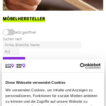
MÖBELHERSTELLER
Jetzt geöffnet
Suchen nach
Finden
ALLE
GRÜNSFELD
HARDHEIM
WERTHEIM
Diese Webseite verwendet Cookies
Wir verwenden Cookies, um Inhalte und Anzeigen zu
HEMMERICH WOLFGANG SCHREINEREI
personalisieren, Funktionen für soziale Medien anbieten
zu können und die Zugriffe auf unsere Website zu
Sonnenbergstr. 13
| 97877 Wertheim DE