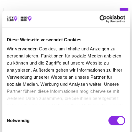
Jetzt geöffnet
VOLLHARDT & WEIS GMBH
Diese Webseite verwendet Cookies
Eidelsgasse 26 Büro und Lager
| 97896 Freudenberg
Wir verwenden Cookies, um Inhalte und Anzeigen zu
Baden-Rauenberg DE
personalisieren, Funktionen für soziale Medien anbieten
+4993771476
zu können und die Zugriffe auf unsere Website zu
analysieren. Außerdem geben wir Informationen zu Ihrer
www.vollhardt-weis.de
Verwendung unserer Website an unsere Partner für
soziale Medien, Werbung und Analysen weiter. Unsere
Partner führen diese Informationen möglicherweise mit
weiteren Daten zusammen, die Sie ihnen bereitgestellt
haben oder die sie im Rahmen Ihrer Nutzung der Dienste
gesammelt haben.
Einwilligungsauswahl
Notwendig