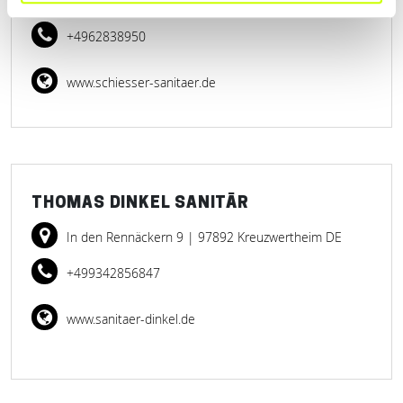
Rhönweg 1
| 74736 Hardheim Odenw DE
+4962838950
www.schiesser-sanitaer.de
THOMAS DINKEL SANITÄR
In den Rennäckern 9
| 97892 Kreuzwertheim DE
+499342856847
www.sanitaer-dinkel.de