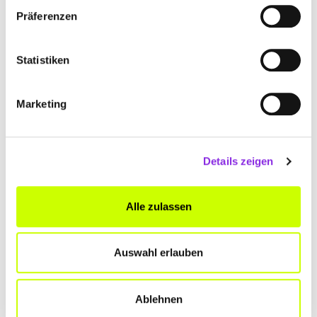
Präferenzen
Statistiken
ANDREAS SCHIESSER SANITÄR & H
EIZUNG
Marketing
Ignaz-Schwimm-Straße 3
| 74736 Hardheim DE
+4962838950
Details zeigen
www.schiesser-sanitaer.de
Alle zulassen
Auswahl erlauben
ANDREAS SCHIESSER SANITÄR & H
EIZUNG
Ablehnen