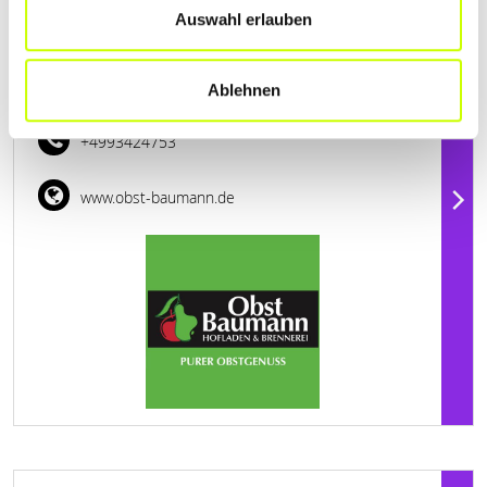
Geschlossen - öffnet am Dienstag um 08:00 Uhr
Auswahl erlauben
OBST-BAUMANN
Ablehnen
Wildbachstraße 2
| 97877 Wertheim DE
+4993424753
www.obst-baumann.de