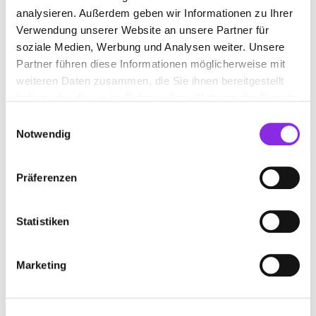
analysieren. Außerdem geben wir Informationen zu Ihrer
+499342935970
Verwendung unserer Website an unsere Partner für
soziale Medien, Werbung und Analysen weiter. Unsere
troeber-raumkonzepte.de
Partner führen diese Informationen möglicherweise mit
weiteren Daten zusammen, die Sie ihnen bereitgestellt
haben oder die sie im Rahmen Ihrer Nutzung der Dienste
gesammelt haben.
Einwilligungsauswahl
Notwendig
Präferenzen
Statistiken
Geschlossen - öffnet morgen um 07:30 Uhr
Marketing
DÜRR SCHREINEREI GMBH & CO.KG
Siemensstraße 6
| 97941 Tauberbischofsheim DE