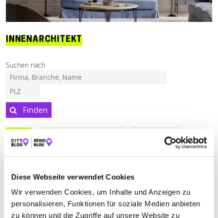
INNENARCHITEKT
Suchen nach
Finden
ALLE
TAUBERBISCHOFSHEIM
WERTHEIM
Geschlossen - öffnet morgen um 08:00 Uhr
Diese Webseite verwendet Cookies
TRÖBER RAUMKONZEPTE GMBH
Wir verwenden Cookies, um Inhalte und Anzeigen zu
personalisieren, Funktionen für soziale Medien anbieten
Dertinger Weg 4
| 97877 Wertheim DE
zu können und die Zugriffe auf unsere Website zu