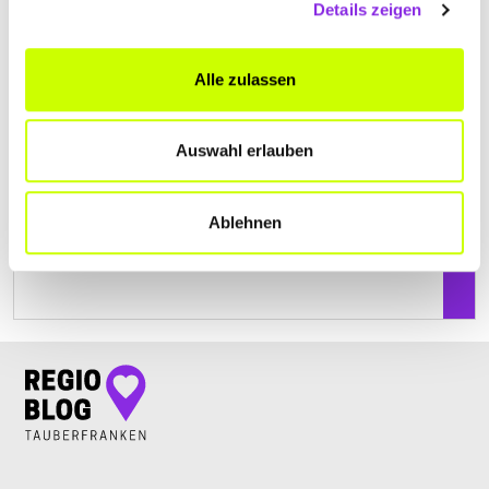
Details zeigen
+49934192460
Alle zulassen
www.duerr-t.de
Auswahl erlauben
Ablehnen