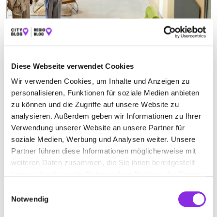
IMMOBILIENAGENTUR
Suchen nach
Diese Webseite verwendet Cookies
Wir verwenden Cookies, um Inhalte und Anzeigen zu
personalisieren, Funktionen für soziale Medien anbieten
zu können und die Zugriffe auf unsere Website zu
Finden
analysieren. Außerdem geben wir Informationen zu Ihrer
Verwendung unserer Website an unsere Partner für
ALLE
TAUBERBISCHOFSHEIM
soziale Medien, Werbung und Analysen weiter. Unsere
Partner führen diese Informationen möglicherweise mit
weiteren Daten zusammen, die Sie ihnen bereitgestellt
Geschlossen - öffnet am Montag um 08:30 Uhr
haben oder die sie im Rahmen Ihrer Nutzung der Dienste
gesammelt haben.
TOP HAUSVERWALTUNG GMBH
Einwilligungsauswahl
Notwendig
Am Wört 1
| 97941 Tauberbischofsheim DE