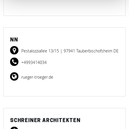
NN
Pestalozziallee 13/15
| 97941 Tauberbischofsheim DE
+4993414034
rueger-troeger.de
SCHREINER ARCHITEKTEN