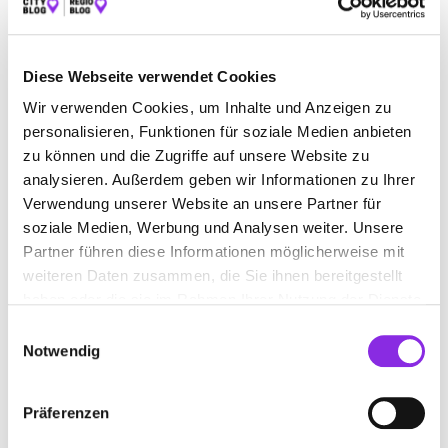
PLANUNGSBÜRO GMBH
Rathausgasse 14
| 97877 Wertheim DE
Diese Webseite verwendet Cookies
+499342935080
Wir verwenden Cookies, um Inhalte und Anzeigen zu
personalisieren, Funktionen für soziale Medien anbieten
www.bannwarth-ludwig.de
zu können und die Zugriffe auf unsere Website zu
analysieren. Außerdem geben wir Informationen zu Ihrer
Verwendung unserer Website an unsere Partner für
soziale Medien, Werbung und Analysen weiter. Unsere
Partner führen diese Informationen möglicherweise mit
weiteren Daten zusammen, die Sie ihnen bereitgestellt
haben oder die sie im Rahmen Ihrer Nutzung der Dienste
gesammelt haben.
Einwilligungsauswahl
Notwendig
Präferenzen
APPARCHITEKTEN PARTNERSCHAFT