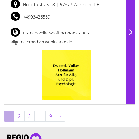
Hospitalstraße 8
| 97877 Wertheim DE
+4993426569
dr-med-volker-hoffmann-arzt-fuer-
allgemeinmedizin.weblocator.de
Beitragsnavigation
1
2
3
…
9
»