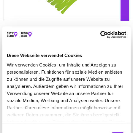
Geschlossen - öffnet um 08:30 Uhr
REINHARDSHOF-APOTHEKE
Diese Webseite verwendet Cookies
Wir verwenden Cookies, um Inhalte und Anzeigen zu
Theodor-Heuss-Straße 99
| 97877 Wertheim DE
personalisieren, Funktionen für soziale Medien anbieten
+499342920111
zu können und die Zugriffe auf unsere Website zu
analysieren. Außerdem geben wir Informationen zu Ihrer
www.reinhardshof-apotheke.de
Verwendung unserer Website an unsere Partner für
soziale Medien, Werbung und Analysen weiter. Unsere
Partner führen diese Informationen möglicherweise mit
weiteren Daten zusammen, die Sie ihnen bereitgestellt
haben oder die sie im Rahmen Ihrer Nutzung der Dienste
gesammelt haben.
Einwilligungsauswahl