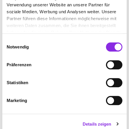
STRAUB MARBERT BEAUTY GROUP
Verwendung unserer Website an unsere Partner für
STRAUB GMBH
soziale Medien, Werbung und Analysen weiter. Unsere
Partner führen diese Informationen möglicherweise mit
Otto-Schott-Straße 33
| 97877 Wertheim DE
weiteren Daten zusammen, die Sie ihnen bereitgestellt
+49934288020
haben oder die sie im Rahmen Ihrer Nutzung der Dienste
gesammelt haben.
Einwilligungsauswahl
www.straub-marbert.de
Notwendig
Präferenzen
Statistiken
Marketing
Details zeigen
Keine Öffnungszeiten angegeben