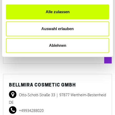
ANNA-LENA CRUSE KOSMETIK &
Alle zulassen
FUSSPFLEGE
Gaisbergstraße 7
| 97892 Kreuzwertheim DE
Auswahl erlauben
+4993429183551
Ablehnen
www.cruse-fusspflege-kosmetik.de
BELLMIRA COSMETIC GMBH
Otto-Schott-Straße 33
| 97877 Wertheim-Bestenheid
DE
+49934288020