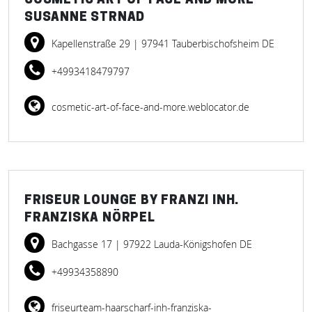
COSMETIC ART OF FACE AND MORE
SUSANNE STRNAD
Kapellenstraße 29
| 97941 Tauberbischofsheim DE
+4993418479797
cosmetic-art-of-face-and-more.weblocator.de
FRISEUR LOUNGE BY FRANZI INH.
FRANZISKA NÖRPEL
Bachgasse 17
| 97922 Lauda-Königshofen DE
+49934358890
friseurteam-haarscharf-inh-franziska-