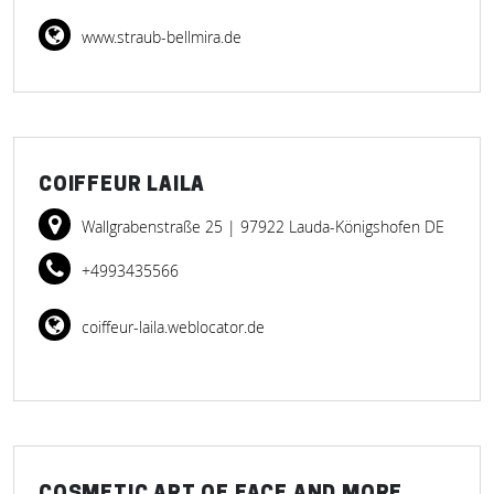
www.straub-bellmira.de
COIFFEUR LAILA
Wallgrabenstraße 25
| 97922 Lauda-Königshofen DE
+4993435566
coiffeur-laila.weblocator.de