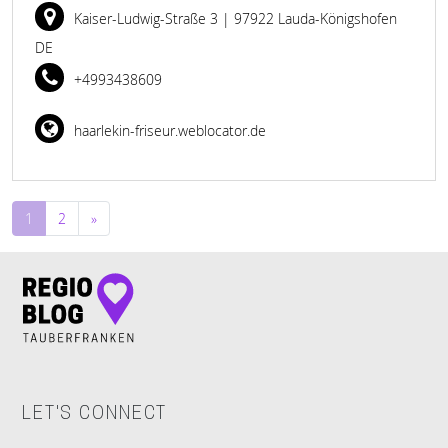
Kaiser-Ludwig-Straße 3
| 97922 Lauda-Königshofen
DE
+4993438609
haarlekin-friseur.weblocator.de
Beitragsnavigation
1
2
»
LET'S CONNECT