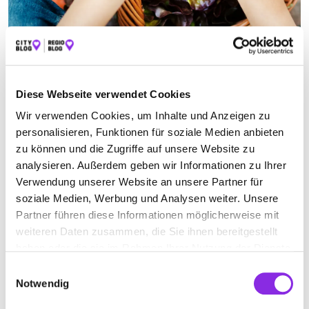
OBST- UND GEMÜSEHÄNDLER IN WERTHEIM
Suchen nach
Diese Webseite verwendet Cookies
Wir verwenden Cookies, um Inhalte und Anzeigen zu
personalisieren, Funktionen für soziale Medien anbieten
zu können und die Zugriffe auf unsere Website zu
Finden
analysieren. Außerdem geben wir Informationen zu Ihrer
Verwendung unserer Website an unsere Partner für
ALLE
WERTHEIM
soziale Medien, Werbung und Analysen weiter. Unsere
Partner führen diese Informationen möglicherweise mit
weiteren Daten zusammen, die Sie ihnen bereitgestellt
Geschlossen - öffnet um 08:00 Uhr
haben oder die sie im Rahmen Ihrer Nutzung der Dienste
gesammelt haben.
OBST-BAUMANN
Einwilligungsauswahl
Notwendig
Wildbachstraße 2
| 97877 Wertheim DE