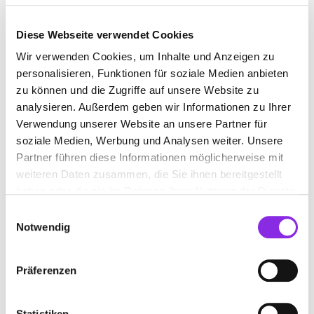
Diese Webseite verwendet Cookies
GRIECHISCHES RESTAURANT
Wir verwenden Cookies, um Inhalte und Anzeigen zu
personalisieren, Funktionen für soziale Medien anbieten
zu können und die Zugriffe auf unsere Website zu
Suchen nach
analysieren. Außerdem geben wir Informationen zu Ihrer
Verwendung unserer Website an unsere Partner für
soziale Medien, Werbung und Analysen weiter. Unsere
Finden
Partner führen diese Informationen möglicherweise mit
weiteren Daten zusammen, die Sie ihnen bereitgestellt
haben oder die sie im Rahmen Ihrer Nutzung der Dienste
ALLE
WERTHEIM
gesammelt haben.
Einwilligungsauswahl
Notwendig
RESTAURANT ZORBAS
Präferenzen
Lindenstraße 14
| 97877 Wertheim DE
+4993421314
Statistiken