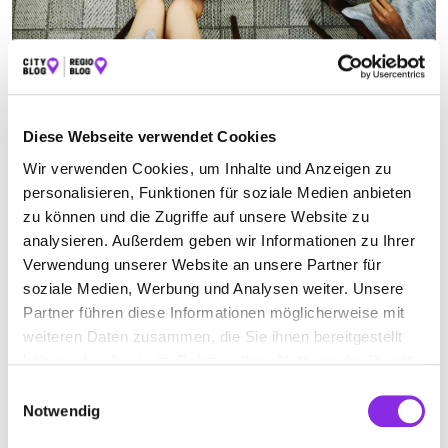
OBSTGARTEN
Suchen nach
Diese Webseite verwendet Cookies
Wir verwenden Cookies, um Inhalte und Anzeigen zu
personalisieren, Funktionen für soziale Medien anbieten
zu können und die Zugriffe auf unsere Website zu
Finden
analysieren. Außerdem geben wir Informationen zu Ihrer
Verwendung unserer Website an unsere Partner für
ALLE
WERTHEIM
soziale Medien, Werbung und Analysen weiter. Unsere
Partner führen diese Informationen möglicherweise mit
weiteren Daten zusammen, die Sie ihnen bereitgestellt
Keine Öffnungszeiten angegeben
haben oder die sie im Rahmen Ihrer Nutzung der Dienste
gesammelt haben.
OBSTBAU KÖHLER
Einwilligungsauswahl
Notwendig
Richolfstraße 79
| 97877 Wertheim DE