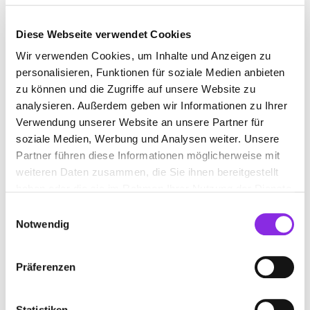
Diese Webseite verwendet Cookies
SPIRITUOSENGESCHÄFT
Wir verwenden Cookies, um Inhalte und Anzeigen zu
personalisieren, Funktionen für soziale Medien anbieten
zu können und die Zugriffe auf unsere Website zu
Suchen nach
analysieren. Außerdem geben wir Informationen zu Ihrer
Verwendung unserer Website an unsere Partner für
soziale Medien, Werbung und Analysen weiter. Unsere
Finden
Partner führen diese Informationen möglicherweise mit
weiteren Daten zusammen, die Sie ihnen bereitgestellt
haben oder die sie im Rahmen Ihrer Nutzung der Dienste
ALLE
GRÜNSFELD
gesammelt haben.
Einwilligungsauswahl
Notwendig
KALTENBACHS GETRÄNKEMARKT
Präferenzen
Höhristraße 1
| 97947 Grünsfeld DE
+499346225
Statistiken