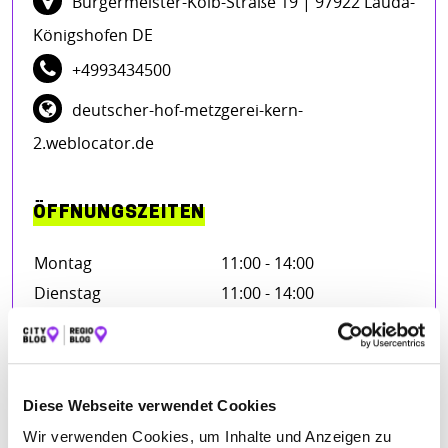
Bürgermeister-Kolb-Straße 19
| 97922 Lauda-
Königshofen DE
+4993434500
deutscher-hof-metzgerei-kern-
2.weblocator.de
ÖFFNUNGSZEITEN
Montag
11:00 - 14:00
Dienstag
11:00 - 14:00
Mittwoch
11:00 - 14:00
Donnerstag
11:00 - 14:00
Freitag
11:00 - 14:00
Diese Webseite verwendet Cookies
Samstag
11:00 - 14:00
Wir verwenden Cookies, um Inhalte und Anzeigen zu
Sonntag
11:00 - 14:00