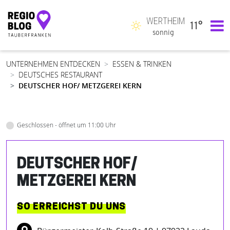
WERTHEIM
11°
Hauptnavigation
sonnig
UNTERNEHMEN ENTDECKEN
ESSEN & TRINKEN
DEUTSCHES RESTAURANT
DEUTSCHER HOF/ METZGEREI KERN
Geschlossen - öffnet um 11:00 Uhr
DEUTSCHER HOF/
METZGEREI KERN
SO ERREICHST DU UNS