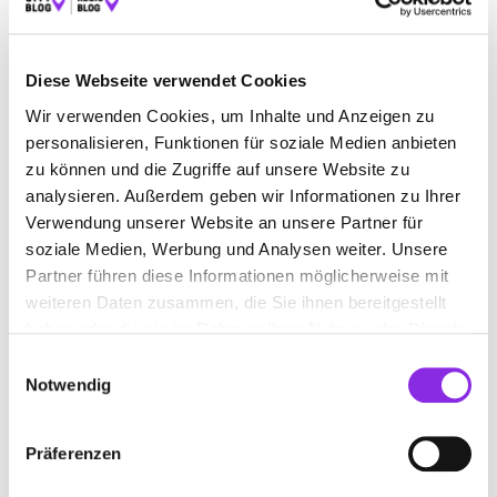
Diese Webseite verwendet Cookies
BLUMENGESCHÄFT IN GRÜNSFELD
Wir verwenden Cookies, um Inhalte und Anzeigen zu
personalisieren, Funktionen für soziale Medien anbieten
Suchen nach
zu können und die Zugriffe auf unsere Website zu
analysieren. Außerdem geben wir Informationen zu Ihrer
Verwendung unserer Website an unsere Partner für
Finden
soziale Medien, Werbung und Analysen weiter. Unsere
Partner führen diese Informationen möglicherweise mit
weiteren Daten zusammen, die Sie ihnen bereitgestellt
ALLE
GROSSRINDERFELD
GRÜNSFELD
haben oder die sie im Rahmen Ihrer Nutzung der Dienste
HARDHEIM ODENW
WERTHEIM
gesammelt haben.
Einwilligungsauswahl
Notwendig
TAMARAS FLOWERS INH. TAMARA
Präferenzen
LEHRMANN