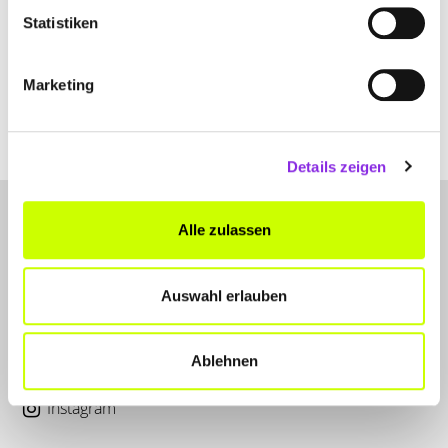
Hauptstraße 8
| 97947 Grünsfeld DE
Statistiken
+4993461720
Marketing
tamaras-flowers-inh-tamara-lehrmann.weblocator.de
Details zeigen
Alle zulassen
Auswahl erlauben
LET'S CONNECT
Ablehnen
Kontakt
Instagram