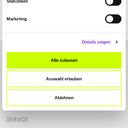
Statistiken
+49934112140
Marketing
www.bioladen-tauber.de
Details zeigen
Alle zulassen
Auswahl erlauben
LET'S CONNECT
Kontakt
Ablehnen
Instagram
SERVICE