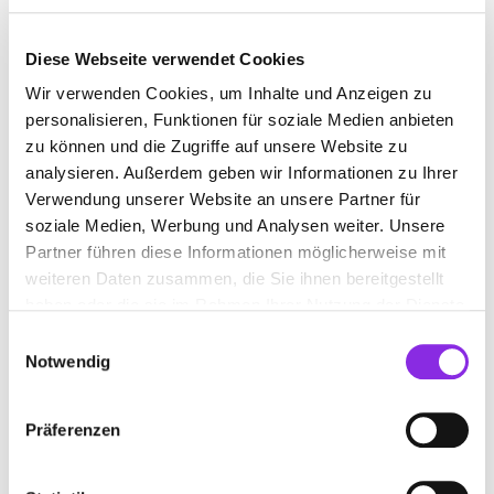
Diese Webseite verwendet Cookies
BIOLADEN
Wir verwenden Cookies, um Inhalte und Anzeigen zu
personalisieren, Funktionen für soziale Medien anbieten
Suchen nach
zu können und die Zugriffe auf unsere Website zu
analysieren. Außerdem geben wir Informationen zu Ihrer
Verwendung unserer Website an unsere Partner für
soziale Medien, Werbung und Analysen weiter. Unsere
Finden
Partner führen diese Informationen möglicherweise mit
weiteren Daten zusammen, die Sie ihnen bereitgestellt
ALLE
TAUBERBISCHOFSHEIM
haben oder die sie im Rahmen Ihrer Nutzung der Dienste
gesammelt haben.
Einwilligungsauswahl
Notwendig
BIOLADEN TAUBER ANITA RICHTER &
Präferenzen
RESI UIHLEIN GBR
Manggasse 2
| 97941 Tauberbischofsheim DE