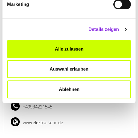
Marketing
Herrenwiesenstraße 37
| 97980 Bad Mergentheim
DE
+49793198900
Details zeigen
www.elektro-service-frank.de
Alle zulassen
Auswahl erlauben
ELEKTRO KOHN
Ablehnen
Willy-Brandt-Straße 12b
| 97877 Wertheim DE
+49934221545
www.elektro-kohn.de