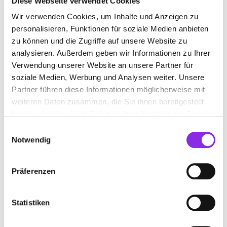
Diese Webseite verwendet Cookies
Eichelgasse 10
| 97877 Wertheim DE
Wir verwenden Cookies, um Inhalte und Anzeigen zu
+49934292680
personalisieren, Funktionen für soziale Medien anbieten
zu können und die Zugriffe auf unsere Website zu
analysieren. Außerdem geben wir Informationen zu Ihrer
www.elektro-schaefer.info
Verwendung unserer Website an unsere Partner für
soziale Medien, Werbung und Analysen weiter. Unsere
Partner führen diese Informationen möglicherweise mit
weiteren Daten zusammen, die Sie ihnen bereitgestellt
haben oder die sie im Rahmen Ihrer Nutzung der Dienste
gesammelt haben.
Einwilligungsauswahl
Notwendig
Präferenzen
Jetzt geöffnet
Statistiken
ELEKTRO-SERVICE FRANK GMBH