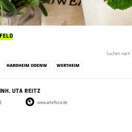
ELD
Suchen nach
HARDHEIM ODENW
WERTHEIM
NH. UTA REITZ
DE
www.arteflora.de