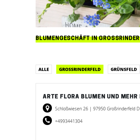
BLUMENGESCHÄFT IN GROSSRINDERF
ALLE
GROSSRINDERFELD
GRÜNSFELD
ARTE FLORA BLUMEN UND MEHR I
Schloßwiesen 26
| 97950 Großrinderfeld 
+4993441304