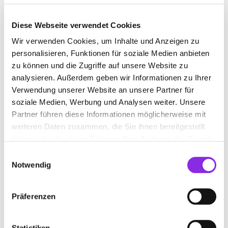
Diese Webseite verwendet Cookies
ANTIQUITÄTENGESCHÄFT
Wir verwenden Cookies, um Inhalte und Anzeigen zu
personalisieren, Funktionen für soziale Medien anbieten
zu können und die Zugriffe auf unsere Website zu
Suchen nach
analysieren. Außerdem geben wir Informationen zu Ihrer
Verwendung unserer Website an unsere Partner für
soziale Medien, Werbung und Analysen weiter. Unsere
Finden
Partner führen diese Informationen möglicherweise mit
weiteren Daten zusammen, die Sie ihnen bereitgestellt
haben oder die sie im Rahmen Ihrer Nutzung der Dienste
ALLE
LAUDA-KÖNIGSHOFEN
gesammelt haben.
Einwilligungsauswahl
Notwendig
ANTIQUITÄTEN JÜRGEN ULSHÖFER
Präferenzen
Bildweg 3
| 97922 Lauda-Königshofen DE
+49934358453
Statistiken