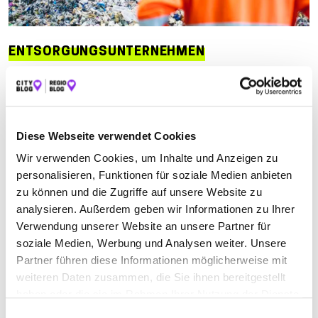
ENTSORGUNGSUNTERNEHMEN
Suchen nach
Diese Webseite verwendet Cookies
Finden
Wir verwenden Cookies, um Inhalte und Anzeigen zu
personalisieren, Funktionen für soziale Medien anbieten
ALLE
WERTHEIM
WERTHEIM-BESTENHEID
zu können und die Zugriffe auf unsere Website zu
analysieren. Außerdem geben wir Informationen zu Ihrer
Verwendung unserer Website an unsere Partner für
soziale Medien, Werbung und Analysen weiter. Unsere
HERMANN REBITZER CONTAINERDIENST
Partner führen diese Informationen möglicherweise mit
weiteren Daten zusammen, die Sie ihnen bereitgestellt
Am Kissel 24
| 97877 Wertheim DE
haben oder die sie im Rahmen Ihrer Nutzung der Dienste
+49934237630
gesammelt haben.
Einwilligungsauswahl