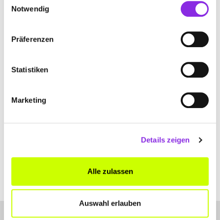
Notwendig
hermann-rebitzer-containerdienst.weblocator.de
Präferenzen
Statistiken
REMONDIS MAINFRANKEN GMBH
Marketing
Carl-Jacob-Kolb-Weg 7-9
| 97877 Wertheim-
Bestenheid DE
Details zeigen
+49934296330
www.remondis-mainfranken.de
Alle zulassen
Auswahl erlauben