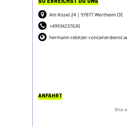
SO ERREICHST DU UNS
Am Kissel 24
| 97877 Wertheim DE
+49934237630
hermann-rebitzer-containerdienst.w
ANFAHRT
Bitte 