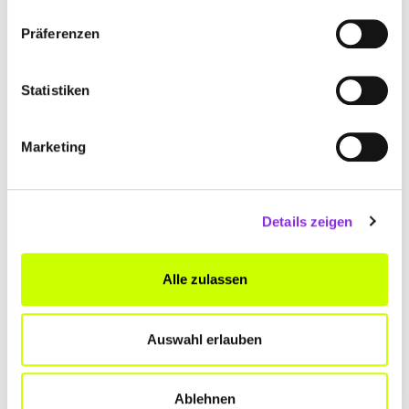
BERNHARD MAYER
Präferenzen
Luisenstraße 1
| 97922 Lauda-Königshofen DE
+49934362614000
Statistiken
www.johann-bernhard-mayer.de
Marketing
Details zeigen
DRK AMBULANTER PFLEGEDIENST
Alle zulassen
Mergentheimer Straße 30
| 97941
Tauberbischofsheim DE
Auswahl erlauben
+499341920560
www.drk-tbb.de
Ablehnen