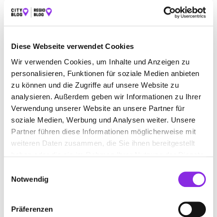
Carl-Jacob-Kolb-Weg 7-9
| 97877 Wertheim-
Bestenheid DE
+49934296330
Diese Webseite verwendet Cookies
www.remondis-mainfranken.de
Wir verwenden Cookies, um Inhalte und Anzeigen zu
personalisieren, Funktionen für soziale Medien anbieten
zu können und die Zugriffe auf unsere Website zu
analysieren. Außerdem geben wir Informationen zu Ihrer
Verwendung unserer Website an unsere Partner für
soziale Medien, Werbung und Analysen weiter. Unsere
Partner führen diese Informationen möglicherweise mit
ANFAHRT
weiteren Daten zusammen, die Sie ihnen bereitgestellt
haben oder die sie im Rahmen Ihrer Nutzung der Dienste
Bitte akzeptiere
die Statistik und Marketing Cookies
, damit
gesammelt haben.
Einwilligungsauswahl
Du die Map sehen kannst.
Notwendig
Präferenzen