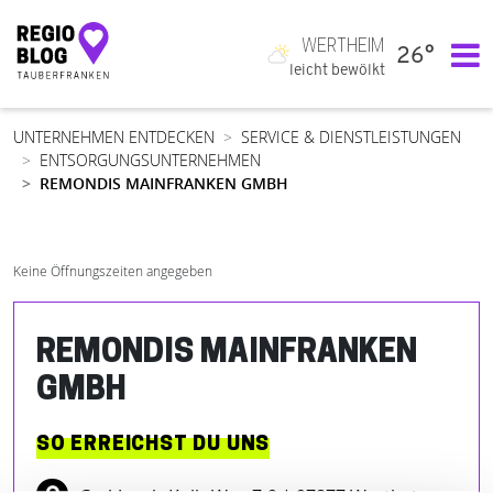
WERTHEIM
26°
Hauptnavigation
leicht bewölkt
UNTERNEHMEN ENTDECKEN
SERVICE & DIENSTLEISTUNGEN
ENTSORGUNGSUNTERNEHMEN
REMONDIS MAINFRANKEN GMBH
Keine Öffnungszeiten angegeben
REMONDIS MAINFRANKEN
GMBH
SO ERREICHST DU UNS