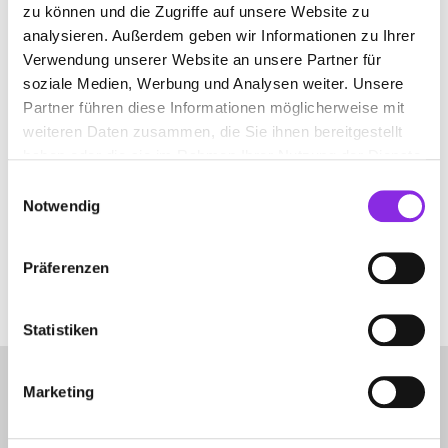
zu können und die Zugriffe auf unsere Website zu
analysieren. Außerdem geben wir Informationen zu Ihrer
Verwendung unserer Website an unsere Partner für
COMPUTERSERVICE
soziale Medien, Werbung und Analysen weiter. Unsere
Partner führen diese Informationen möglicherweise mit
weiteren Daten zusammen, die Sie ihnen bereitgestellt
Suchen nach
haben oder die sie im Rahmen Ihrer Nutzung der Dienste
gesammelt haben.
Einwilligungsauswahl
Notwendig
Finden
Präferenzen
ES WURDE NICHTS GEFUNDEN.
Es sieht so aus, als ob wir nicht finden konnten, wonach du gesucht
hast. Möglicherweise hilft eine Suche.
Statistiken
Marketing