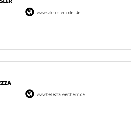
LER
www.salon-stemmler.de
EZZA
www.bellezza-wertheim.de