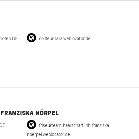
shofen DE
coiffeur-laila.weblocator.de
. FRANZISKA NÖRPEL
 DE
friseurteam-haarscharf-inh-franziska-
noerpel.weblocator.de