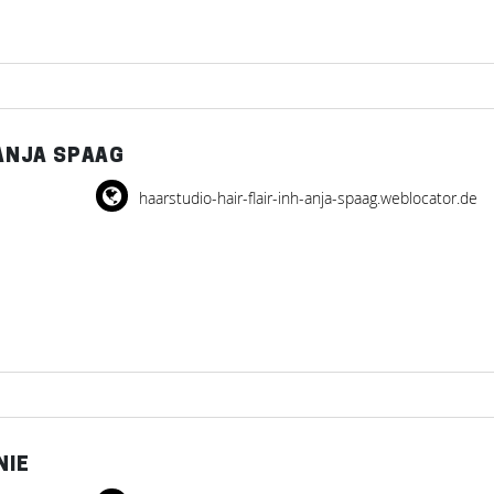
 ANJA SPAAG
haarstudio-hair-flair-inh-anja-spaag.weblocator.de
NIE