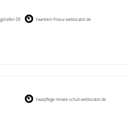
igshofen DE
haarlekin-friseur.weblocator.de
haarpflege-renate-schuh.weblocator.de