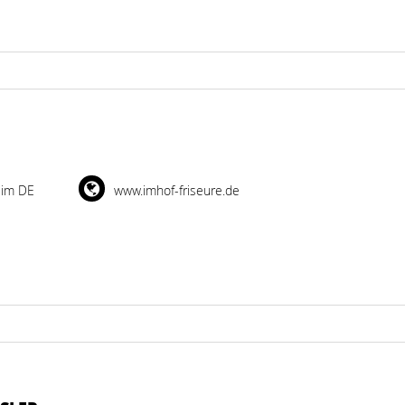
eim DE
www.imhof-friseure.de