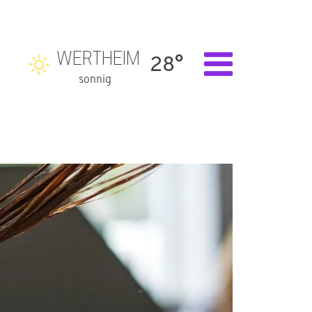
WERTHEIM
28°
sonnig