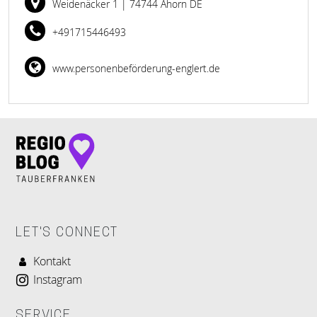
Weidenäcker 1
| 74744 Ahorn DE
+491715446493
www.personenbeförderung-englert.de
LET'S CONNECT
Kontakt
Instagram
SERVICE