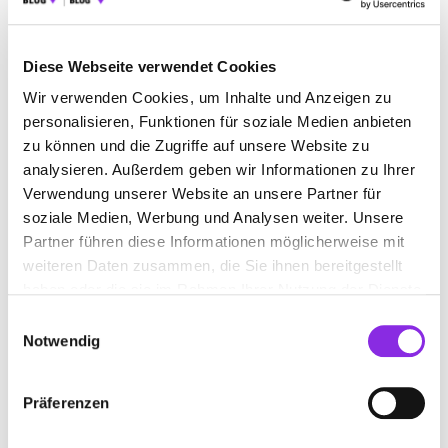
Geschlossen - öffnet morgen um 06:00 Uhr
Diese Webseite verwendet Cookies
TAXI VIERNEISEL INH. ANDREAS
Wir verwenden Cookies, um Inhalte und Anzeigen zu
VIERNEISEL
personalisieren, Funktionen für soziale Medien anbieten
zu können und die Zugriffe auf unsere Website zu
Birkenweg 10
| 97896 Freudenberg DE
analysieren. Außerdem geben wir Informationen zu Ihrer
Verwendung unserer Website an unsere Partner für
+4993759299637
soziale Medien, Werbung und Analysen weiter. Unsere
Partner führen diese Informationen möglicherweise mit
taxi-vierneisel-inh-andreas-vierneisel.weblocator.de
weiteren Daten zusammen, die Sie ihnen bereitgestellt
haben oder die sie im Rahmen Ihrer Nutzung der Dienste
gesammelt haben.
Einwilligungsauswahl
Notwendig
Präferenzen