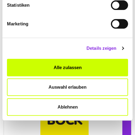
Statistiken
Marketing
Keine Öffnungszeiten angegeben
TAXI BÖCK
Details zeigen
Marktplatz 6
| 97941 Tauberbischofsheim DE
+4993412313
Alle zulassen
www.taxi-tbb.de
Auswahl erlauben
Ablehnen