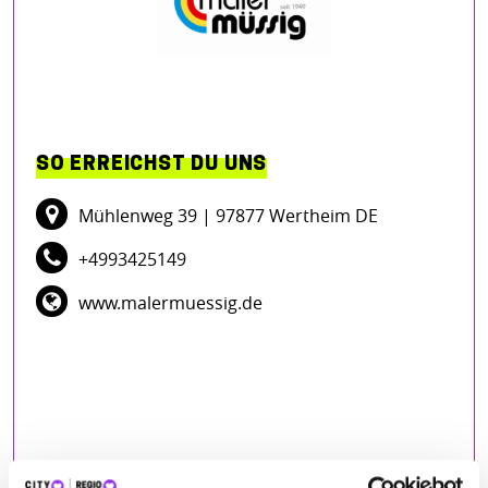
SO ERREICHST DU UNS
Mühlenweg 39
| 97877 Wertheim DE
+4993425149
www.malermuessig.de