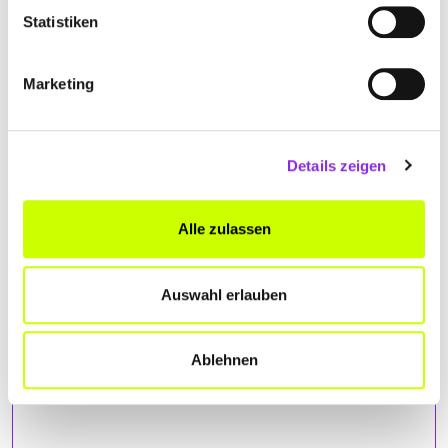
Statistiken
Marketing
Details zeigen
Alle zulassen
ANFAHRT
Bitte akzeptiere
die Statistik und Marketing Cookies
, damit
Auswahl erlauben
Du die Map sehen kannst.
Ablehnen