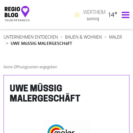
WERTHEIM
14°
Hauptnavigation
sonnig
UNTERNEHMEN ENTDECKEN
BAUEN & WOHNEN
MALER
UWE MüSSIG MALERGESCHäFT
Keine Öffnungszeiten angegeben
UWE MÜSSIG
MALERGESCHÄFT