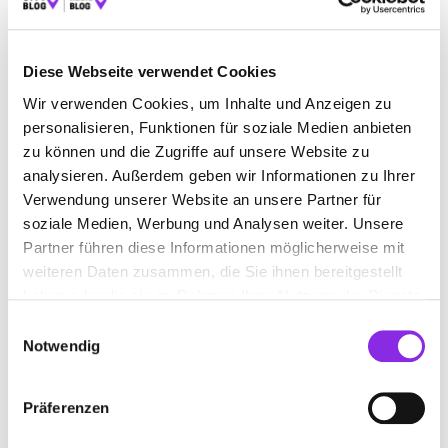
FIRMENBESCHREIBUNG
Diese Webseite verwendet Cookies
Das Uwe Müssig Malergeschäft in Wertheim ist Ihr
kompetenter Partner für alles rund um Farbe und
Wir verwenden Cookies, um Inhalte und Anzeigen zu
Raumgestaltung. Als erfahrene Maler und Verputzer bieten
personalisieren, Funktionen für soziale Medien anbieten
wir umfassende Dienstleistungen, darunter Fassade,
zu können und die Zugriffe auf unsere Website zu
Anstrich und Farbgestaltung. Unser Team ist spezialisiert auf
analysieren. Außerdem geben wir Informationen zu Ihrer
Malerarbeiten, Lackierarbeiten, Trockenbau und Tapezierung.
Verwendung unserer Website an unsere Partner für
Mit hochwertigen Materialien und präziser Technik
garantieren wir eine erstklassige Renovierung und
soziale Medien, Werbung und Analysen weiter. Unsere
Gestaltung Ihrer Räumlichkeiten. Zusätzlich kümmern wir
Partner führen diese Informationen möglicherweise mit
uns um Gerüstbau und Vollwärmeschutz, um Ihre Immobilie
weiteren Daten zusammen, die Sie ihnen bereitgestellt
optimal zu schützen. Vertrauen Sie auf unsere Expertise im
haben oder die sie im Rahmen Ihrer Nutzung der Dienste
Bereich Wärmedämmung für nachhaltige Effizienz.Montag –
gesammelt haben.
Einwilligungsauswahl
Freitag auf Anfrage.
Notwendig
BILDER
Präferenzen