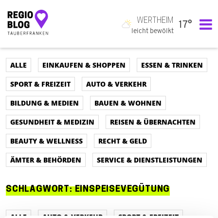
WERTHEIM
17°
Hauptnavigation
leicht bewölkt
ALLE
EINKAUFEN & SHOPPEN
ESSEN & TRINKEN
SPORT & FREIZEIT
AUTO & VERKEHR
BILDUNG & MEDIEN
BAUEN & WOHNEN
GESUNDHEIT & MEDIZIN
REISEN & ÜBERNACHTEN
BEAUTY & WELLNESS
RECHT & GELD
ÄMTER & BEHÖRDEN
SERVICE & DIENSTLEISTUNGEN
SCHLAGWORT:
EINSPEISEVEGÜTUNG
ALLE
AUTO & VERKEHR
SPORT & FREIZEIT