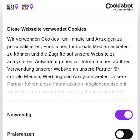
ESSEN & TRINKEN
EINKAUFEN & SHOPPEN
REISEN & ÜBERNACHTEN
BEAUTY & WELLNESS
Diese Webseite verwendet Cookies
RECHT & GELD
BAUEN & WOHNEN
Wir verwenden Cookies, um Inhalte und Anzeigen zu
personalisieren, Funktionen für soziale Medien anbieten
SERVICE & DIENSTLEISTUNGEN
BILDUNG & MEDIEN
zu können und die Zugriffe auf unsere Website zu
ÄMTER & BEHÖRDEN
FREIZEIT & SPORT
analysieren. Außerdem geben wir Informationen zu Ihrer
Verwendung unserer Website an unsere Partner für
soziale Medien, Werbung und Analysen weiter. Unsere
Partner führen diese Informationen möglicherweise mit
weiteren Daten zusammen, die Sie ihnen bereitgestellt
haben oder die sie im Rahmen Ihrer Nutzung der Dienste
gesammelt haben.
Einwilligungsauswahl
Notwendig
Präferenzen