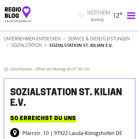
WERTHEIM
12°
Hauptnavigation
sonnig
UNTERNEHMEN ENTDECKEN
SERVICE & DIENSTLEISTUNGEN
SOZIALSTATION
SOZIALSTATION ST. KILIAN E.V.
Geschlossen - öffnet am Montag um 07:30 Uhr
SOZIALSTATION ST. KILIAN
E.V.
SO ERREICHST DU UNS
Pfarrstr. 10
| 97922 Lauda-Königshofen DE