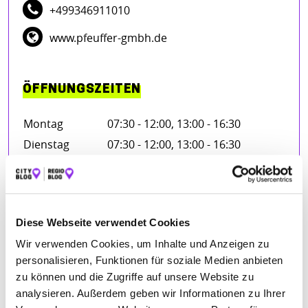
+499346911010
www.pfeuffer-gmbh.de
ÖFFNUNGSZEITEN
Montag
07:30 - 12:00, 13:00 - 16:30
Dienstag
07:30 - 12:00, 13:00 - 16:30
Mittwoch
07:30 - 12:00, 13:00 - 16:30
Donnerstag
07:30 - 12:00, 13:00 - 16:30
Freitag
07:30 - 12:00, 13:00 - 16:30
Diese Webseite verwendet Cookies
Wir verwenden Cookies, um Inhalte und Anzeigen zu
personalisieren, Funktionen für soziale Medien anbieten
FIRMENBESCHREIBUNG
zu können und die Zugriffe auf unsere Website zu
analysieren. Außerdem geben wir Informationen zu Ihrer
Die Pfeuffer GmbH ist ein familiengeführtes