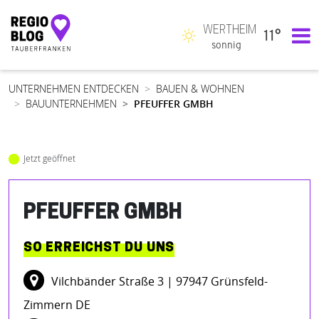
WERTHEIM
11°
Hauptnavigation
sonnig
UNTERNEHMEN ENTDECKEN
BAUEN & WOHNEN
BAUUNTERNEHMEN
PFEUFFER GMBH
Jetzt geöffnet
PFEUFFER GMBH
SO ERREICHST DU UNS
Vilchbänder Straße 3
| 97947 Grünsfeld-
Zimmern DE