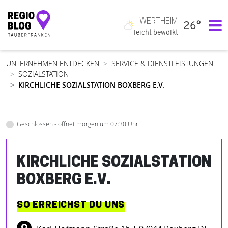
WERTHEIM
26°
Hauptnavigation
leicht bewölkt
UNTERNEHMEN ENTDECKEN
SERVICE & DIENSTLEISTUNGEN
SOZIALSTATION
KIRCHLICHE SOZIALSTATION BOXBERG E.V.
Geschlossen - öffnet morgen um 07:30 Uhr
KIRCHLICHE SOZIALSTATION
BOXBERG E.V.
SO ERREICHST DU UNS