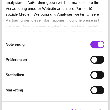
analysieren. Außerdem geben wir Informationen zu Ihrer
Elena Triscoiu
– 03.11.2022
Verwendung unserer Website an unsere Partner für
★★★★★
soziale Medien, Werbung und Analysen weiter. Unsere
Partner führen diese Informationen möglicherweise mit
Phil H
– 25.09.2020
weiteren Daten zusammen, die Sie ihnen bereitgestellt
★★★★★
haben oder die sie im Rahmen Ihrer Nutzung der Dienste
Sabrina Pacia
– 09.03.2020
gesammelt haben.
Einwilligungsauswahl
★★★★
Notwendig
christine rupp
– 21.06.2019
★★★★★
Eine super Einrichtung...die Tagespflege ist
Präferenzen
wunderbar...Senioren werden versorgt , gefördert und haben
interessante Tage
Statistiken
ANFAHRT
Marketing
Bitte akzeptiere
die Statistik und Marketing Cookies
, damit
Du die Map sehen kannst.